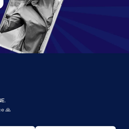
NE
.
ce 🙏