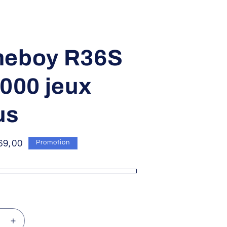
eboy R36S
000 jeux
us
rix
69,00
Promotion
romotionnel
Augmenter