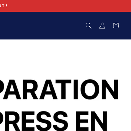
T !
Connexion
Panier