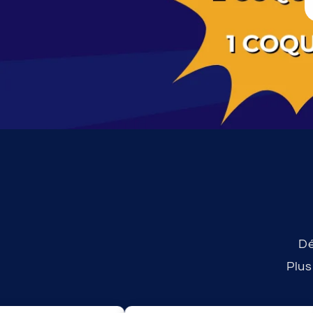
Dé
Plu