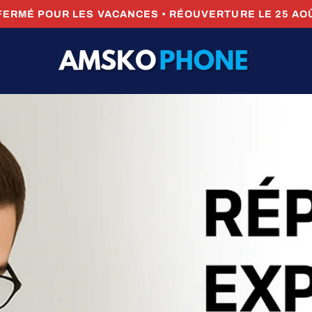
 FERMÉ POUR LES VACANCES • RÉOUVERTURE LE 25 AOÛ