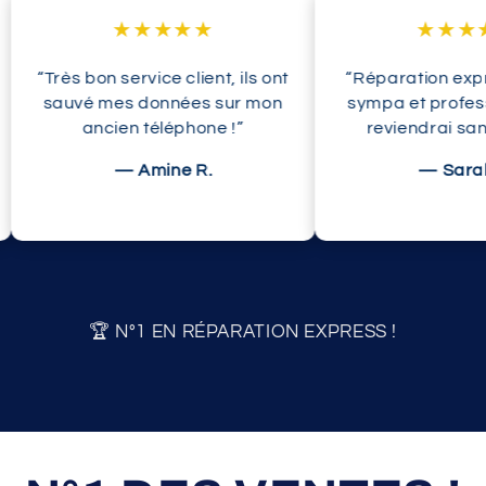
★★★★★
★★★★★
“Très bon service client, ils ont
“Réparation express
sauvé mes données sur mon
sympa et profession
ancien téléphone !”
reviendrai sans hé
— Amine R.
— Sarah D.
🏆 N°1 EN RÉPARATION EXPRESS !